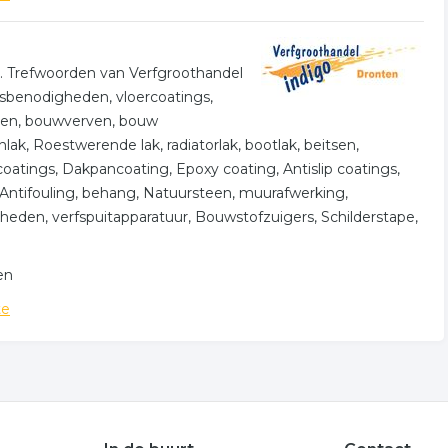
en. Trefwoorden van Verfgroothandel
ersbenodigheden, vloercoatings,
nten, bouwverven, bouw
lak, Roestwerende lak, radiatorlak, bootlak, beitsen,
oatings, Dakpancoating, Epoxy coating, Antislip coatings,
Antifouling, behang, Natuursteen, muurafwerking,
eden, verfspuitapparatuur, Bouwstofzuigers, Schilderstape,
en
te