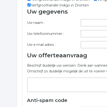
Vul onderstaand formulier zo volledig mogelijk in v
Verfgroothandel Indigo in Dronten
plaats Kampen . De bedrijven zijn gekoppeld aan 
Uw gegevens
Trefwoorden:
Uw naam :
groothandel artikelen
groothandel producte
Uw telefoonnummer :
groothandel
Uw e-mail adres :
Uw offerteaanvraag
Beschrijf duidelijk uw wensen. Denk aan wanne
Omschrijf zo duidelijk mogelijk de uit te voer
Anti-spam code