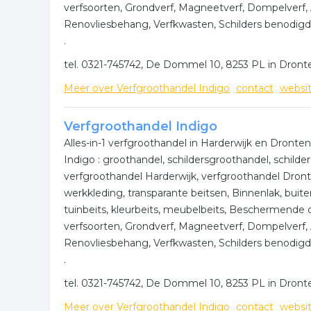
verfsoorten, Grondverf, Magneetverf, Dompelverf, 
Renovliesbehang, Verfkwasten, Schilders benodigdh
.
tel. 0321-745742, De Dommel 10, 8253 PL in Dront
Meer over Verfgroothandel Indigo
contact
websi
Verfgroothandel Indigo
Alles-in-1 verfgroothandel in Harderwijk en Dront
Indigo : groothandel, schildersgroothandel, schild
verfgroothandel Harderwijk, verfgroothandel Dro
werkkleding, transparante beitsen, Binnenlak, buiten
tuinbeits, kleurbeits, meubelbeits, Beschermende c
verfsoorten, Grondverf, Magneetverf, Dompelverf, 
Renovliesbehang, Verfkwasten, Schilders benodigdh
.
tel. 0321-745742, De Dommel 10, 8253 PL in Dront
Meer over Verfgroothandel Indigo
contact
websi