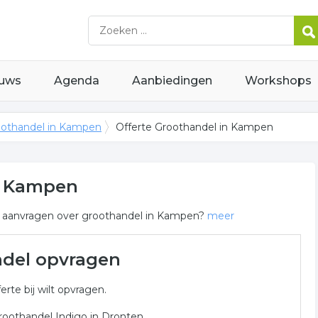
uws
Agenda
Aanbiedingen
Workshops
othandel in Kampen
Offerte Groothandel in Kampen
in Kampen
rte aanvragen over groothandel in Kampen?
meer
Kampen
ndel opvragen
relateerde bedrijven in de regio Kampen om een prijs bij op
erte bij wilt opvragen.
roothandel Indigo in Dronten