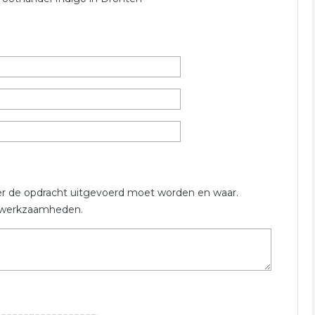
oor een gratis prijs opgave in de categorie groothandel in de
groothandel in Kampen.
n
kleding groothandel
horeca groothandel
er de opdracht uitgevoerd moet worden en waar.
en werkzaamheden.