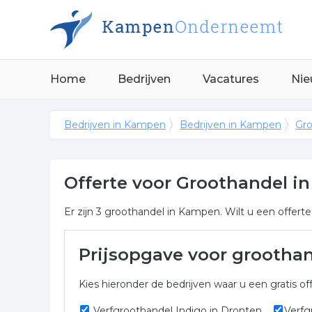
Home
Bedrijven
Vacatures
Nie
Bedrijven in Kampen
Bedrijven in Kampen
Gro
Offerte voor Groothandel 
Er zijn 3 groothandel in Kampen. Wilt u een offe
Meer over groothandel in 
Prijsopgave voor grootha
Het overzicht toont alle groothandel en hieraan ge
Kies hieronder de bedrijven waar u een gratis off
te vragen.
Verfgroothandel Indigo in Dronten
Verfg